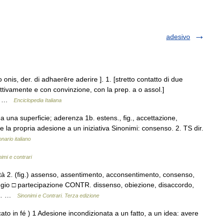
adesivo
 onis, der. di adhaerēre aderire ]. 1. [stretto contatto di due
 attivamente e con convinzione, con la prep. a o assol.]
,… …
Enciclopedia Italiana
a una superficie; aderenza 1b. estens., fig., accettazione,
e la propria adesione a un iniziativa Sinonimi: consenso. 2. TS dir.
onario italiano
nimi e contrari
ità 2. (fig.) assenso, assentimento, acconsentimento, consenso,
gio □ partecipazione CONTR. dissenso, obiezione, disaccordo,
e,… …
Sinonimi e Contrari. Terza edizione
ato in fé ) 1 Adesione incondizionata a un fatto, a un idea: avere