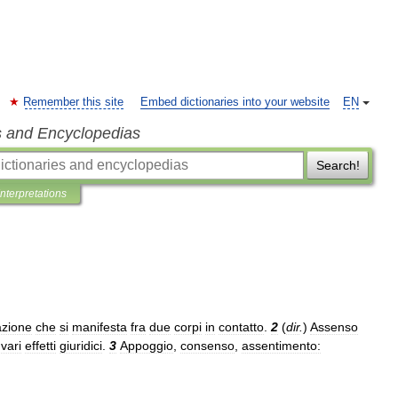
Remember this site
Embed dictionaries into your website
EN
s and Encyclopedias
Search!
Interpretations
azione
che
si
manifesta
fra
due
corpi
in
contatto
.
2
(
dir
.
)
Assenso
vari
effetti
giuridici
.
3
Appoggio
,
consenso
,
assentimento: