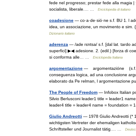
fede nel progresso; prestar fede alla magia | Co
socialista, liberale.… …
Enciclopedia di italiano
coadesione
— co·a·de·sió·ne s.f. BU 1. l ade
idea, un associazione, un movimento e sim. {
Dizionario italiano
aderenza
— /ade rɛntsa/ s.f. [dal lat. tardo a
superfici] ▶◀ adesione. 2. (edil.) [forza di co
si conforma alle… …
Enciclopedia Italiana
argomentazione
— argomentazióne (s.f.) Di
conseguenza logica, ad una conclusione argum
elaborato da Pe relman, l argomentazion
The People of Freedom
— Infobox Italian p
Silvio Berlusconi leader1 title = leader1 nam
leader4 title = leader4 name = foundatio
Giulio Andreotti
— 1978 Giulio Andreotti (* 1
wichtigsten Vertreter der ehemaligen katholi
Schriftsteller und Journalist tätig.… …
Deutsc