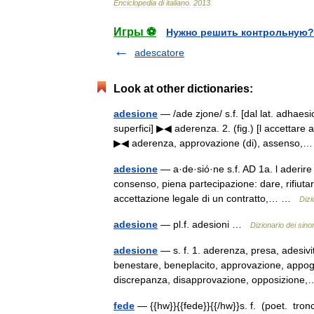
Enciclopedia
di
italiano
.
2013
.
Игры ⚽
Нужно решить контрольную?
adescatore
Look at other dictionaries:
adesione
— /ade zjone/ s.f. [dal lat. adhaesio
superfici] ▶◀ aderenza. 2. (fig.) [l accettare
▶◀ aderenza, approvazione (di), assenso
adesione
— a·de·sió·ne s.f. AD 1a. l aderire 
consenso, piena partecipazione: dare, rifiutar
accettazione legale di un contratto,… …
Dizi
adesione
— pl.f. adesioni …
Dizionario dei sino
adesione
— s. f. 1. aderenza, presa, adesiv
benestare, beneplacito, approvazione, appog
discrepanza, disapprovazione, opposizion
fede
— {{hw}}{{fede}}{{/hw}}s. f. (poet. tronc