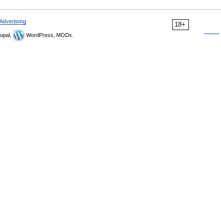
Advertising
18+
upal,
WordPress, MODx.