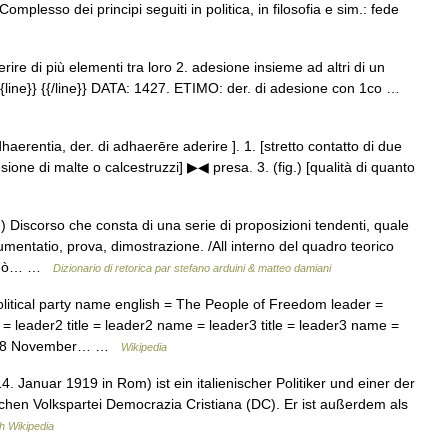
mplesso dei principi seguiti in politica, in filosofia e sim.: fede
rire di più elementi tra loro 2. adesione insieme ad altri di un
{line}} {{/line}} DATA: 1427. ETIMO: der. di adesione con 1co …
dhaerentia, der. di adhaerēre aderire ]. 1. [stretto contatto di due
esione di malte o calcestruzzi] ▶◀ presa. 3. (fig.) [qualità di quanto
scorso che consta di una serie di proposizioni ten­denti, quale
entatio, prova, dimostrazione. /All interno del quadro teorico
e può… …
Dizionario di retorica par stefano arduini & matteo damiani
olitical party name english = The People of Freedom leader =
e = leader2 title = leader2 name = leader3 title = leader3 name =
n = 18 November… …
Wikipedia
4. Januar 1919 in Rom) ist ein italienischer Politiker und einer der
schen Volkspartei Democrazia Cristiana (DC). Er ist außerdem als
h Wikipedia