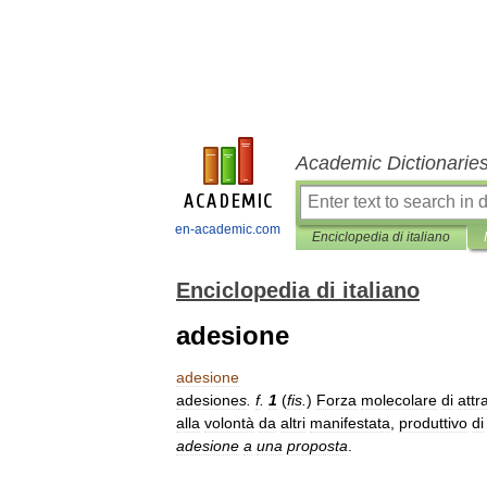
Academic Dictionarie
en-academic.com
Enciclopedia di italiano
Enciclopedia di italiano
adesione
adesione
adesione
s
.
f
.
1
(
fis
.
)
Forza
molecolare
di
attr
alla
volontà
da
altri
manifestata
,
produttivo
di
adesione
a
una
proposta
.